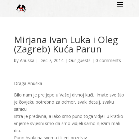
Mirjana Ivan Luka i Oleg
(Zagreb) Kuća Parun
by
Anuska
|
Dec 7, 2014
|
Our guests
|
0 comments
Draga Anuška
Bilo nam je preljepo u Vašoj divnoj kući. Imate sve što
je čovjeku potrebno za odmor, svaki detalj, svaku
sitnicu.
Istra je predivna, a iako smo puno toga vidjeli u kratko
vrijeme svjesni smo da smo vidjeli samo njezim mali
dio.
Puno hvala na svemu i lijepi pozdrav