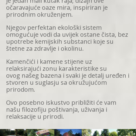
je jedan mali kutak raja; dizajn ove
očaravajuće oaze mira, inspiriran je
prirodnim okruženjem.
Njegov perfektan ekološki sistem
omogućuje vodi da uvijek ostane čista, bez
upotrebe kemijskih substanci koje su
štetne za zdravlje i okolinu.
Kamenčići i kamene stijene uz
relaksirajući zonu karakteristike su
ovog našeg bazena i svaki je detalj uređen i
stvoren u suglasju sa okružujućom
prirodom.
Ovo posebno iskustvo približiti će vam
našu filozofiju poštivanja, uživanja i
relaksacije u prirodi.