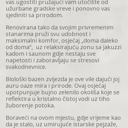
vas ugostiti pružajući vam utočište od
užurbane gradske vreve i ponovno vas
sjediniti sa prirodom.
Renovirana tako da svojim privremenim
stanarima pruži svu udobnost i
maksimalni komfor, osjećaj „doma daleko
od doma“, uz relaksirajuću zonu sa jakuzzi
kadom i saunom gdje nestaju sve
napetosti i zaboravljaju se stresovi
svakodnevnice.
Biološki bazen zvijezda je ove vile dajući joj
auru oaze mira i prirode. Ovaj osjećaj
upotpunjuje bujno zelenilo okoliša koje se
reflektira u kristalno čistoj vodi uz tiho
žuborenje potoka.
Boraveći na ovom mjestu, gdje vrijeme kao
da je stalo, uz umirujuće istarske pejzaže,