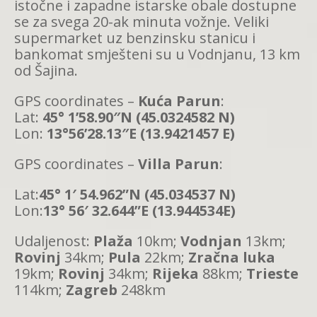
istočne i zapadne istarske obale dostupne
se za svega 20-ak minuta vožnje. Veliki
supermarket uz benzinsku stanicu i
bankomat smješteni su u Vodnjanu, 13 km
od Šajina.
GPS coordinates –
Kuća Parun
:
Lat:
45° 1’58.90″N (45.0324582 N)
Lon:
13°56’28.13″E (13.9421457 E)
GPS coordinates –
Villa Parun
:
Lat:
45° 1′ 54.962”N (45.034537 N)
Lon:
13° 56′ 32.644”E (13.944534E)
Udaljenost:
Plaža
10km;
Vodnjan
13km;
Rovinj
34km;
Pula
22km;
Zračna luka
19km;
Rovinj
34km;
Rijeka
88km;
Trieste
114km;
Zagreb
248km