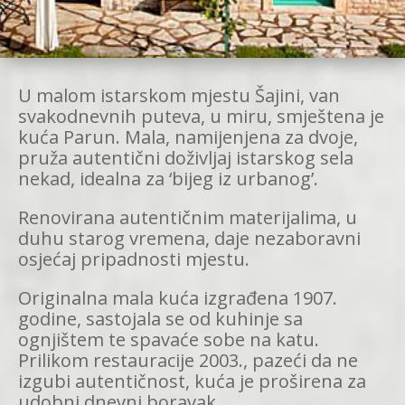
U malom istarskom mjestu Šajini, van
svakodnevnih puteva, u miru, smještena je
kuća Parun. Mala, namijenjena za dvoje,
pruža autentični doživljaj istarskog sela
nekad, idealna za ‘bijeg iz urbanog’.
Renovirana autentičnim materijalima, u
duhu starog vremena, daje nezaboravni
osjećaj pripadnosti mjestu.
Originalna mala kuća izgrađena 1907.
godine, sastojala se od kuhinje sa
ognjištem te spavaće sobe na katu.
Prilikom restauracije 2003., pazeći da ne
izgubi autentičnost, kuća je proširena za
udobni dnevni boravak.